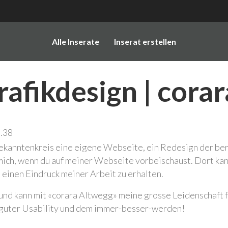
Alle Inserate
Inserat erstellen
afikdesign | corar
ekanntenkreis eine eigene Webseite, ein Redesign der be
mich, wenn du auf meiner Webseite vorbeischaust. Dort kan
m einen Eindruck meiner Arbeit zu erhalten.
g und kann mit «corara Altwegg» meine grosse Leidenschaft 
, guter Usability und dem immer-besser-werden!