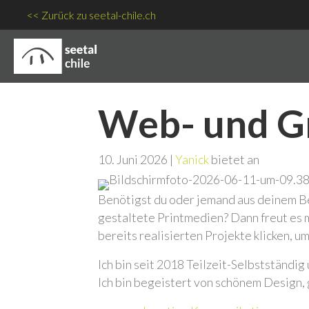
<< Zurück zu seetal-chile.ch
Web- und Gr
10. Juni 2026 |
Yanick
bietet an
Benötigst du oder jemand aus deinem B
gestaltete Printmedien? Dann freut es 
bereits realisierten Projekte klicken, u
Ich bin seit 2018 Teilzeit-Selbstständi
Ich bin begeistert von schönem Design